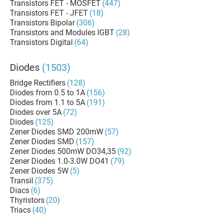
Transistors FET - MOSFET
(447)
Transistors FET - JFET
(18)
Transistors Bipolar
(306)
Transistors and Modules IGBT
(28)
Transistors Digital
(64)
Diodes
(1503)
Bridge Rectifiers
(128)
Diodes from 0.5 to 1A
(156)
Diodes from 1.1 to 5A
(191)
Diodes over 5A
(72)
Diodes
(125)
Zener Diodes SMD 200mW
(57)
Zener Diodes SMD
(157)
Zener Diodes 500mW DO34,35
(92)
Zener Diodes 1.0-3.0W DO41
(79)
Zener Diodes 5W
(5)
Transil
(375)
Diacs
(6)
Thyristors
(20)
Triacs
(40)