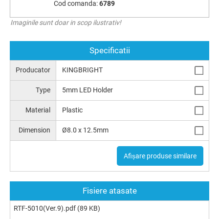
Cod comanda:
6789
Imaginile sunt doar in scop ilustrativ!
Specificatii
Producator
KINGBRIGHT
Type
5mm LED Holder
Material
Plastic
Dimension
Ø8.0 x 12.5mm
Afișare produse similare
Fisiere atasate
RTF-5010(Ver.9).pdf
(89 KB)