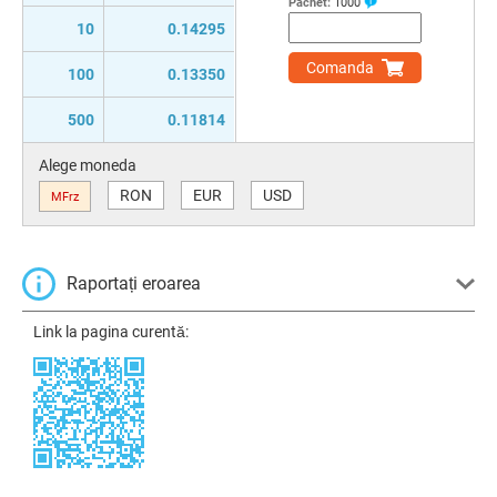
Pachet:
1000
10
0.14295
Comanda
100
0.13350
500
0.11814
Alege moneda
RON
EUR
USD
MFrz
Raportați eroarea
Link la pagina curentă: