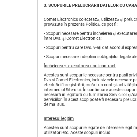
3.
SCOPURILE PRELUCRĂRII DATELOR CU CAR
Comet Electronics colectează, utilizează și prelucr
prevăzute în prezenta Politică, ce pot fi:
• Scopuri necesare pentru încheierea și executarea 
între Dvs. și Comet Electronics;
• Scopuri pentru care Dvs. v-ați dat acordul expres
• Scopuri necesare îndeplinirii obligațiilor legale a
Încheierea și executarea unui contract
Acestea sunt scopurile necesare pentru pașii privi
Dvs și Comet Electronics, inclusiv cele necesare p
efectuării înregistrării, creării un cont și activități
intermediul Site-ului. În continuare aceste scopuri
necesară în legătură cu furnizarea Serviciilor și
Serviciilor. În acest scop poate fi necesară prelucr
de mai sus.
Interesul legitim
Acestea sunt scopurile legate de interesele legitime
utilizatori etc. Aceste scopuri includ: