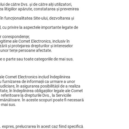
ui de către Dvs. și de către alți utilizatori,
ea litigiilor apărute, constatarea și prevenirea
 funcționalitatea Site-ului, dezvoltarea și
l, cu privire la aspectele importante legate de
tor corespondențe;
legitime ale Comet Electronics, inclusiv în
rii și protejarea drepturilor și intereselor
u a unor terțe persoane afectate.
e o parte sau toate categoriile de mai sus.
 ale Comet Electronics includ îndeplinirea
au furnizarea de informații ca urmare a unor
udiciare, în asigurarea posibilității de a realiza
ate, în îndeplinirea obligațiilor legale ale Comet
eferitoare la drepturile Dvs., la Serviciile
asemănătoare. În aceste scopuri poate fi necesară
e mai sus.
. expres, prelucrarea în acest caz fiind specifică