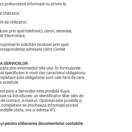
cs prelucrează informații cu privire la
e Utilizator;
nt de Utilizator;
lusiv prin apel telefonic), cereri, semnale,
et Electronics;
uprinse în solicitări (inclusiv prin apel
de corespondență adresate către Comet
A SERVICIILOR
nizate prin intermediul Site-ului. În formularele
al specificăm în mod clar caracterul obligatoriu
ompletare este obligatorie sunt cele fără de care
 a acestuia
nei părți a Serviciilor este posibilă după
uie să introduceți: un identificator liber ales de
e contact, e-mail-ul. Opțional este posibilă și
 completare se stochează informații privind
ndițiile (data, ora și adresa IP).
 și pentru eliberarea documentelor contabile