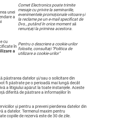
Com
et
Electronics poate trimite
mesaje cu privire la
seminariile,
erea unei
evenimentele promoționale
viitoare
și
pendare a
la reclame
pe un
e-mail s
pecificat de
i
Dvs.,
p
ut
ând în orice moment
să
renunțați
la primirea acestora
.
te cu
Pentru o descriere a
cookie-urilor
ificate în
folosi
te
, consultați "Politica
de
ilizare a
utilizare a
cookie-urilor"
.
tă păstrarea datelor și/sau o solicitare din
pot fi păstrate pe o perioadă mai lungă decât
vă a litigiului apărut la toate instanțele. Aceste
ă diferită de păstrare a informațiilor în
rviciilor și pentru a preveni pierderea datelor din
ervă a datelor. Termenul maxim pentru
te copiile de rezervă este de 30 de zile.