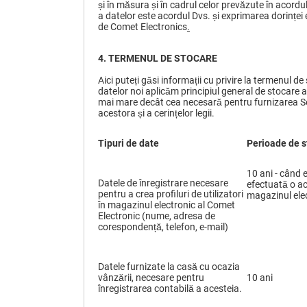
și în măsura și în cadrul celor prevăzute în acordu
a datelor este acordul Dvs. și exprimarea dorinței 
de Comet Electronics
.
4.
TERMENUL DE STOCARE
Aici puteți găsi informații cu privire la termenul de
datelor noi aplicăm principiul general de stocare 
mai mare decât cea necesară pentru furnizarea Servic
acestora și a cerințelor legii.
Tipuri de date
Perioade de s
10 ani - când 
Datele de înregistrare necesare
efectuată o ach
pentru a crea profiluri de utilizatori
magazinul ele
în magazinul electronic al Comet
Electronic (nume, adresa de
corespondență, telefon, e-mail)
Datele furnizate la casă cu ocazia
vânzării, necesare pentru
10 ani
înregistrarea contabilă a acesteia.