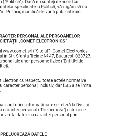
ri ("Politica"). Dacă nu sunteți de acord cu
 datelor specificate în Politică, vă rugăm să nu
ii Politicii, modificările vor fi publicate aici.
CARACTER PERSONAL ALE PERSOANELOR
OCIETĂȚII
„
COMET ELECTRONICS
“
te-ul www.comet.srl ("Site-ul"), Comet Electronics
al în Str. Sfanta Treime № 47, Bucuresti 023727,
onal ale unor persoane fizice ("Entități de
itică.
t Electronics respectă toate actele normative
cu caracter personal, inclusiv, dar fără a se limita
.
sunt orice informații care se referă la Dvs. și
 cu caracter personal ("Prelucrarea") este orice
privire la datele cu caracter personal prin
 PRELUCREAZĂ DATELE