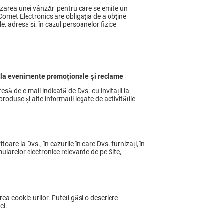
ealizarea unei vânzări pentru care se emite un
 Comet Electronics are obligația de a obține
, adresa și, în cazul persoanelor fizice
ii la evenimente promoționale și reclame
să de e-mail indicată de Dvs. cu invitații la
 produse și alte informații legate de activitățile
oare la Dvs., în cazurile în care Dvs. furnizați, în
larelor electronice relevante de pe Site,
ea cookie-urilor. Puteți găsi o descriere
ci.