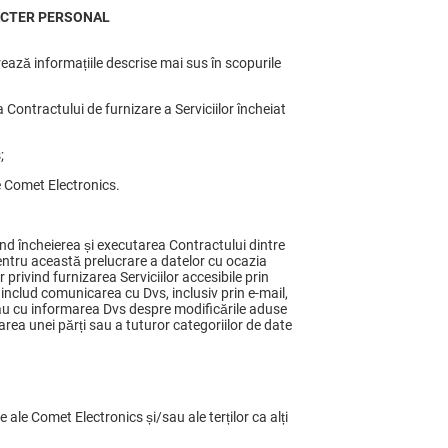
ACTER PERSONAL
ează informațiile descrise mai sus în scopurile
Contractului de furnizare a Serviciilor încheiat
;
le Comet Electronics.
nd încheierea și executarea Contractului dintre
entru această prelucrare a datelor cu ocazia
lor privind furnizarea Serviciilor accesibile prin
 includ comunicarea cu Dvs, inclusiv prin e-mail,
/sau cu informarea Dvs despre modificările aduse
area unei părți sau a tuturor categoriilor de date
 ale Comet Electronics și/sau ale terților ca alți