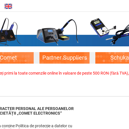
Comet
Partner Suppliers
Schuka
veți primi la toate comenzile online în valoare de peste 500 RON (fără TVA)
CARACTER PERSONAL ALE PERSOANELOR
OCIETĂȚII
„
COMET ELECTRONICS
“
conține Politica de protecție a datelor cu