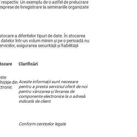
l respectiv. Un exemplu de o astfel de prelucrare
exprese de înregistrare la seminariile organizate
 stocare a diferitelor tipuri de date. În stocarea
a datelor într-un volum minim și pe o perioadă nu
iilor, asigurarea securității și fiabilității
tocare
Clarificări
este
Aceste informații sunt necesare
iziție din
pentru a
presta
serviciul oferit de noi
ctronic
pentru vânzarea și livrarea de
componente electronice la o adresă
indicată
de client.
Conform cerințelor legale