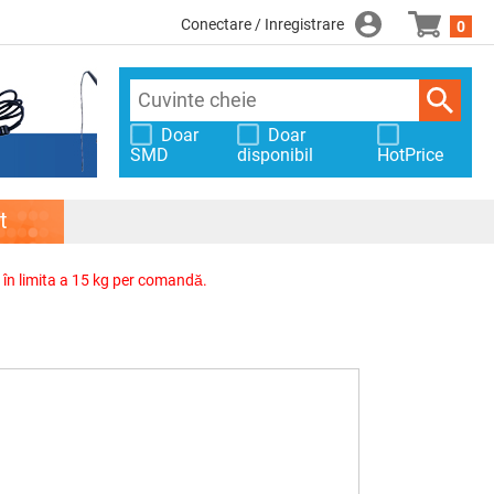
Conectare / Inregistrare
0
Doar
Doar
SMD
disponibil
HotPrice
t
, în limita a 15 kg per comandă.