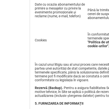
Date cu ocazia abonamentului de
primire a mesajelor cu privire la
Până la trimit
evenimente promoționale și
cereri de sus
reclame (nume, e-mail, telefon)
abonamentulu
În conformita
termenele spec
Cookies
"Politica
de ut
cookie-urilor
"
În cazul unui litigiu sau al unui proces care necesi
partea unei autorități de stat competente, datele 
termenele specificate, până la soluționarea definiti
termene pot fi modificate dacă se constată o cerinț
conformitate cu legislația în vigoare.
Rezervă
(
B
ackup).
Pentru a asigura fiabilitatea Se
motive tehnice, în Site se aplică o politică de rez
actualizarea (inclusiv ștergerea datelor) pentru toa
5.
FURNIZAREA DE INFORMAȚII