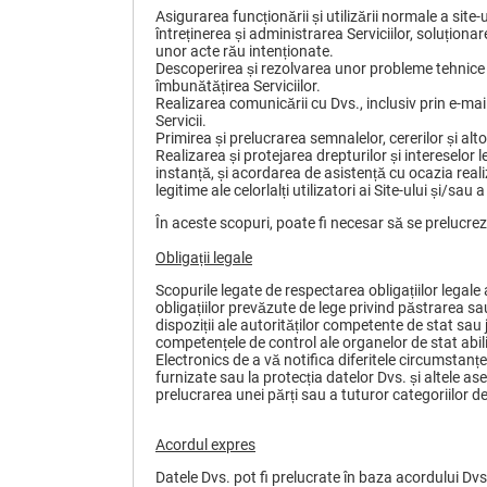
Asigurarea funcționării și utilizării normale a site-ul
întreținerea și administrarea Serviciilor, soluționar
unor acte rău intenționate.
Descoperirea și rezolvarea unor probleme tehnice în
îmbunătățirea Serviciilor.
Realizarea comunicării cu Dvs., inclusiv prin e-mai
Servicii.
Primirea și prelucrarea semnalelor, cererilor și al
Realizarea și protejarea drepturilor și intereselor 
instanță, și acordarea de asistență cu ocazia realiză
legitime ale celorlalți utilizatori ai Site-ului și/sa
În aceste scopuri, poate fi necesar să se prelucrez
Obligații legale
Scopurile legate de respectarea obligațiilor legale
obligațiilor prevăzute de lege privind păstrarea s
dispoziții ale autorităților competente de stat sau j
competențele de control ale organelor de stat abilit
Electronics de a vă notifica diferitele circumstanțe r
furnizate sau la protecția datelor Dvs. și altele 
prelucrarea unei părți sau a tuturor categoriilor d
Acordul expres
Datele Dvs. pot fi prelucrate în baza acordului Dvs