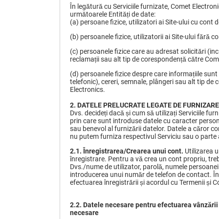
În legătură cu Serviciile furnizate, Comet Electroni
următoarele Entități de date:
(a) persoane fizice, utilizatori ai Site-ului cu cont d
(b) persoanele fizice, utilizatorii ai Site-ului fără co
(c) persoanele fizice care au adresat solicitări (inc
reclamații sau alt tip de corespondență către Com
(d) persoanele fizice despre care informațiile sunt c
telefonic), cereri, semnale, plângeri sau alt tip 
Electronics.
2.
DATELE PRELUCRATE LEGATE DE FURNIZARE
Dvs. decideți dacă și cum să utilizați Serviciile fur
prin care sunt introduse datele cu caracter person
sau benevol al furnizării datelor. Datele a căror c
nu putem furniza respectivul Serviciu sau o parte
2.1. Înregistrarea/Crearea unui cont.
Utilizarea u
înregistrare. Pentru a vă crea un cont propriu, treb
Dvs./nume de utilizator, parolă, numele persoanei d
introducerea unui număr de telefon de contact. În
efectuarea înregistrării și acordul cu Termenii și Co
2.2. Datele necesare pentru efectuarea vânzării
necesare