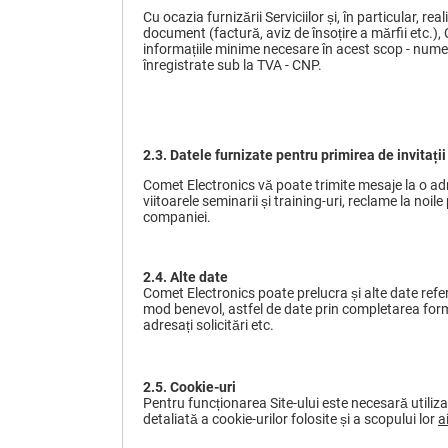
Cu ocazia furnizării Serviciilor și, în particular, r
document (factură, aviz de însoțire a mărfii etc.),
informațiile minime necesare în acest scop - numele
înregistrate sub la TVA - CNP.
2.3. Datele furnizate pentru primirea de invitaț
Comet Electronics vă poate trimite mesaje la o adre
viitoarele seminarii și training-uri, reclame la noile
companiei.
2.4.
Alte date
Comet Electronics poate prelucra și alte date referit
mod benevol, astfel de date prin completarea formu
adresați solicitări etc.
2.5.
Cookie-uri
Pentru funcționarea Site-ului este necesară utilizar
detaliată a cookie-urilor folosite și a scopului lor
ai