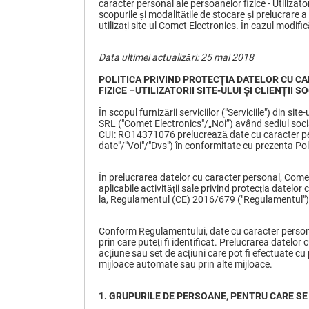
caracter personal ale persoanelor fizice - Utilizato
scopurile și modalitățile de stocare și prelucrare a
utilizați site-ul Comet Electronics. În cazul modificăr
Data ultimei actualizări:
25
mai
2018
POLITICA PRIVIND PROTECȚIA DATELOR CU 
FIZICE
–
UTILIZATORII SITE-ULUI ȘI CLIENȚII S
În scopul furnizării serviciilor ("Serviciile") din si
SRL ("Comet Electronics"/„Noi”) având sediul soci
CUI: RO14371076 prelucrează date cu caracter pers
date"/"Voi"/"Dvs") în conformitate cu prezenta Pol
În prelucrarea datelor cu caracter personal, Come
aplicabile activității sale privind protecția datelor 
la, Regulamentul (CE) 2016/679 ("Regulamentul")
Conform Regulamentului, date cu caracter personal 
prin care puteți fi identificat. Prelucrarea datelor
acțiune sau set de acțiuni care pot fi efectuate cu 
mijloace automate sau prin alte mijloace.
1.
GRUPURILE DE PERSOANE
,
PENTRU CARE SE