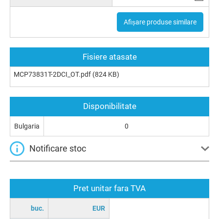
Afișare produse similare
Fisiere atasate
MCP73831T-2DCI_OT.pdf
(824 KB)
Disponibilitate
Bulgaria
0
Notificare stoc
Pret unitar fara TVA
buc.
EUR