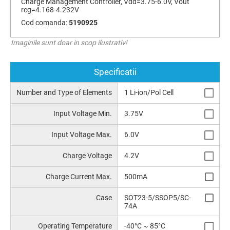
Charge Management Controller, Vdd=3.75-6.0V, Vout
reg=4.168-4.232V
Cod comanda:
5190925
Imaginile sunt doar in scop ilustrativ!
Specificatii
Number and Type of Elements
1 Li-ion/Pol Cell
Input Voltage Min.
3.75V
Input Voltage Max.
6.0V
Charge Voltage
4.2V
Charge Current Max.
500mA
Case
SOT23-5/SSOP5/SC-
74A
Operating Temperature
-40°C ~ 85°C