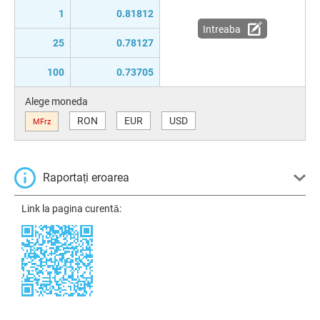
1
0.81812
Intreaba
25
0.78127
100
0.73705
Alege moneda
RON
EUR
USD
MFrz
Raportați eroarea
Link la pagina curentă: