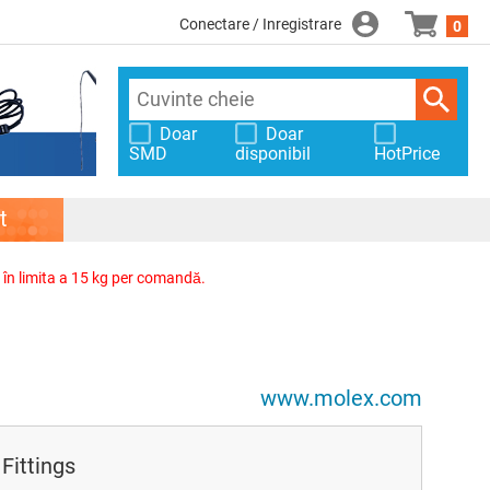
Conectare / Inregistrare
0
Doar
Doar
SMD
disponibil
HotPrice
t
, în limita a 15 kg per comandă.
www.molex.com
Fittings