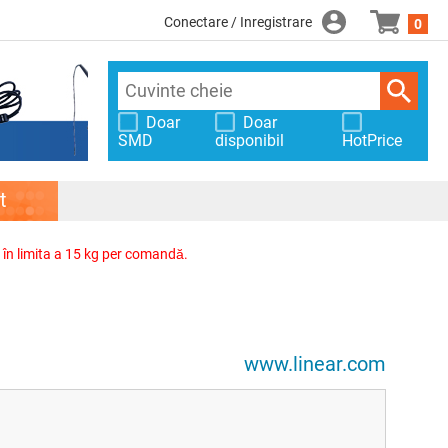
Conectare / Inregistrare
0
Doar
Doar
SMD
disponibil
HotPrice
t
, în limita a 15 kg per comandă.
www.linear.com