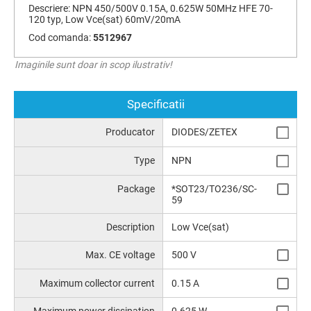
Descriere:
NPN 450/500V 0.15A, 0.625W 50MHz HFE 70-
120 typ, Low Vce(sat) 60mV/20mA
Cod comanda:
5512967
Imaginile sunt doar in scop ilustrativ!
Specificatii
Producator
DIODES/ZETEX
Type
NPN
Package
*SOT23/TO236/SC-
59
Description
Low Vce(sat)
Max. CE voltage
500 V
Maximum collector current
0.15 A