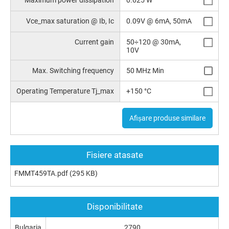
Maximum power dissipation
0.625 W
Vce_max saturation @ Ib, Ic
0.09V @ 6mA, 50mA
Current gain
50÷120 @ 30mA,
10V
Max. Switching frequency
50 MHz Min
Operating Temperature Tj_max
+150 °C
Afișare produse similare
Fisiere atasate
FMMT459TA.pdf
(295 KB)
Disponibilitate
Bulgaria
2790