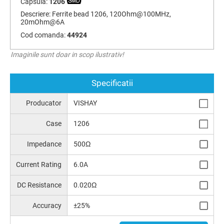
Capsula:
1206
Descriere:
Ferrite bead 1206, 120Ohm@100MHz,
20mOhm@6A
Cod comanda:
44924
Imaginile sunt doar in scop ilustrativ!
Specificatii
Producator
VISHAY
Case
1206
Impedance
500Ω
Current Rating
6.0A
DC Resistance
0.020Ω
Accuracy
±25%