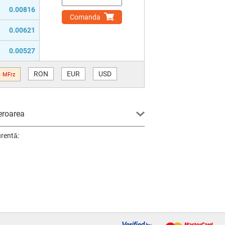
0.00816
Comanda
0.00621
0.00527
RON
EUR
USD
MFrz
eroarea
urentă: