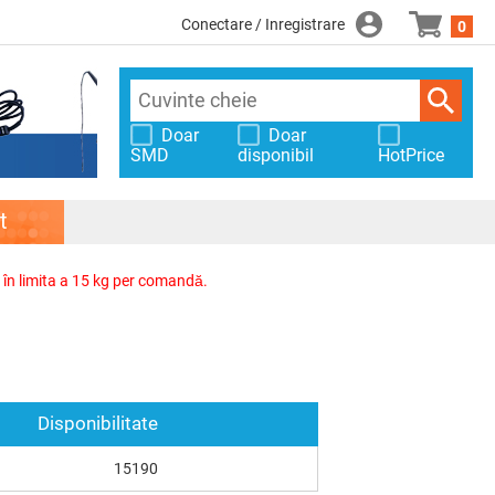
Conectare / Inregistrare
0
Doar
Doar
SMD
disponibil
HotPrice
t
, în limita a 15 kg per comandă.
Disponibilitate
15190