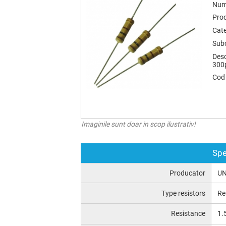
Num
Pro
Cate
Subc
Desc
300
Cod
Imaginile sunt doar in scop ilustrativ!
Spe
Producator
UN
Type resistors
Re
Resistance
1.