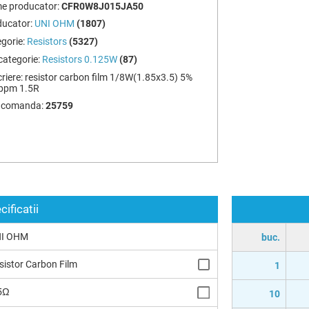
e producator:
CFR0W8J015JA50
ducator:
UNI OHM
(1807)
gorie:
Resistors
(5327)
ategorie:
Resistors 0.125W
(87)
riere:
resistor carbon film 1/8W(1.85x3.5) 5%
ppm 1.5R
 comanda:
25759
cificatii
I OHM
buc.
sistor Carbon Film
1
5Ω
10