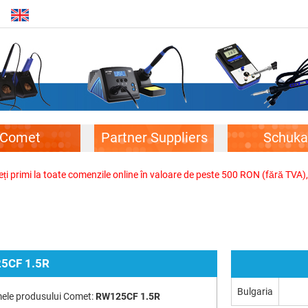
Comet
Partner Suppliers
Schuka
veți primi la toate comenzile online în valoare de peste 500 RON (fără TVA)
5CF 1.5R
Bulgaria
ele produsului Comet:
RW125CF 1.5R