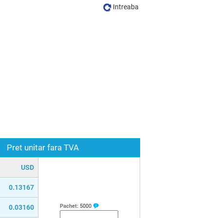
Intreaba
Pret unitar fara TVA
USD
0.13167
Pachet:
5000
0.03160