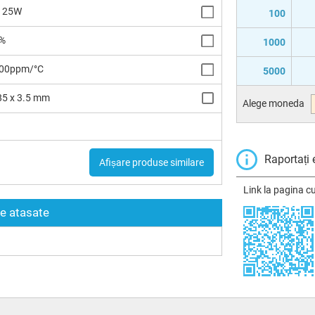
125W
100
%
1000
00ppm/°C
5000
85 x 3.5 mm
Alege moneda
H
Raportați 
Afișare produse similare
Link la pagina c
re atasate