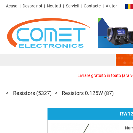
Acasa
Despre noi
Noutati
Servicii
Contacte
Ajutor
Livrare gratuită în toată țara 
Resistors
(5327)
Resistors 0.125W
(87)
RW12
Num