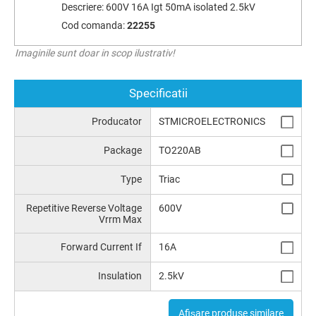
Descriere:
600V 16A Igt 50mA isolated 2.5kV
Cod comanda:
22255
Imaginile sunt doar in scop ilustrativ!
Specificatii
Producator
STMICROELECTRONICS
Package
TO220AB
Type
Triac
Repetitive Reverse Voltage
600V
Vrrm Max
Forward Current If
16A
Insulation
2.5kV
Afișare produse similare