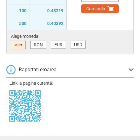
Comanda
100
0.43219
500
0.40392
Alege moneda
RON
EUR
USD
MFrz
Raportați eroarea
Link la pagina curentă: