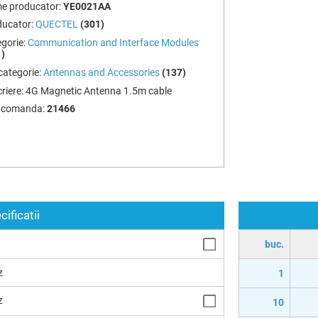
e producator:
YE0021AA
ducator:
QUECTEL
(301)
gorie:
Communication and Interface Modules
)
ategorie:
Antennas and Accessories
(137)
riere:
4G Magnetic Antenna 1.5m cable
 comanda:
21466
cificatii
buc.
z
1
z
10