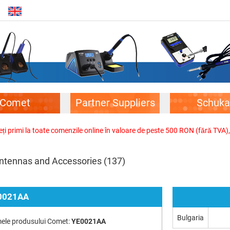
Comet
Partner Suppliers
Schuka
veți primi la toate comenzile online în valoare de peste 500 RON (fără TVA)
ntennas and Accessories
(137)
0021AA
Bulgaria
ele produsului Comet:
YE0021AA