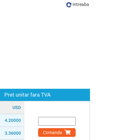
Intreaba
Pret unitar fara TVA
USD
4.20000
Comanda
3.36000