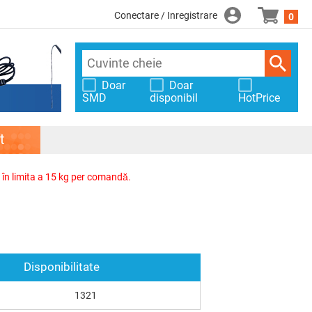
Conectare / Inregistrare
0
Doar
Doar
SMD
disponibil
HotPrice
t
, în limita a 15 kg per comandă.
Disponibilitate
1321