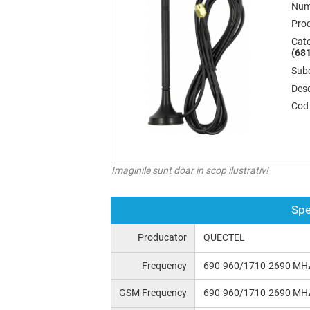
Num
Pro
Cate
(681
Subc
Desc
Cod
Imaginile sunt doar in scop ilustrativ!
Spe
Producator
QUECTEL
Frequency
690-960/1710-2690 MH
GSM Frequency
690-960/1710-2690 MH