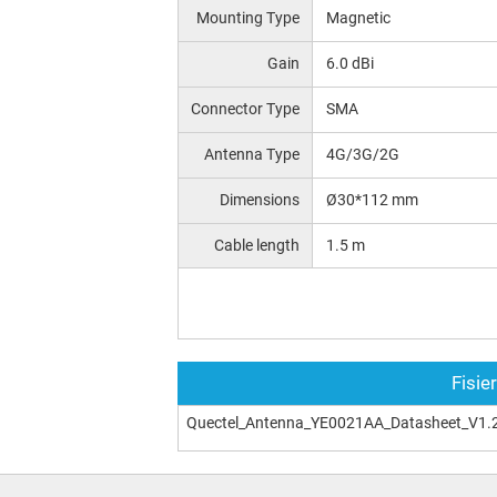
Mounting Type
Magnetic
Gain
6.0 dBi
Connector Type
SMA
Аntenna Type
4G/3G/2G
Dimensions
Ø30*112 mm
Cable length
1.5 m
Fisie
Quectel_Antenna_YE0021AA_Datasheet_V1.2