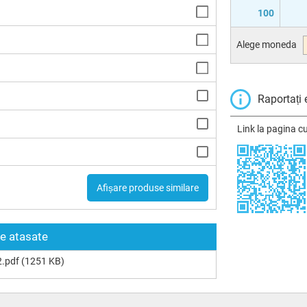
100
Alege moneda
Raportați 
Link la pagina c
Afișare produse similare
re atasate
.pdf
(1251 KB)