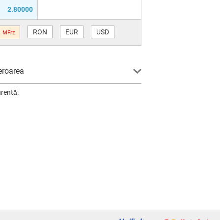
2.80000
RON
EUR
USD
MFrz
eroarea
urentă: