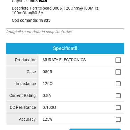
Capsula:
0805
Descriere:
Ferrite bead 0805, 120Ohm@100MHz,
100mOhm@0.8A
Cod comanda:
18835
Imaginile sunt doar in scop ilustrativ!
Specificatii
Producator
MURATA ELECTRONICS
Case
0805
Impedance
120Ω
Current Rating
0.8A
DC Resistance
0.100Ω
Accuracy
±25%