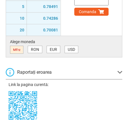
5
0.78491
Comanda
10
0.74286
20
0.70081
Alege moneda
RON
EUR
USD
MFrz
Raportați eroarea
Link la pagina curentă: