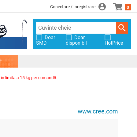
Conectare / Inregistrare
0
Doar
Doar
SMD
disponibil
HotPrice
t
, în limita a 15 kg per comandă.
www.cree.com