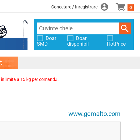
Conectare / Inregistrare
0
Doar
Doar
SMD
disponibil
HotPrice
t
, în limita a 15 kg per comandă.
www.gemalto.com