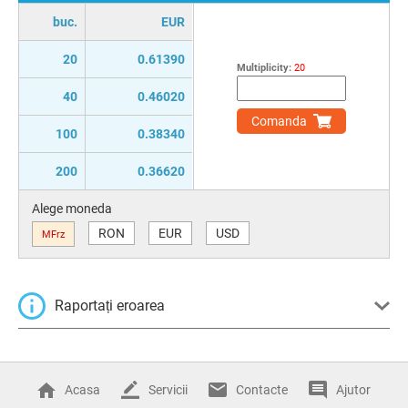
buc.
EUR
20
0.61390
Multiplicity:
20
40
0.46020
Comanda
100
0.38340
200
0.36620
Alege moneda
RON
EUR
USD
MFrz
Raportați eroarea
Acasa
Servicii
Contacte
Ajutor