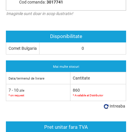
Cod comanda:
3017741
Imaginile sunt doar in scop ilustrativ!
Disponibilitate
Comet Bulgaria
0
Mai multe stocuri
Cantitate
Data/termenul de livrare
7 - 10
860
zile
* on request
* Available at Distributor
Intreaba
Pret unitar fara TVA