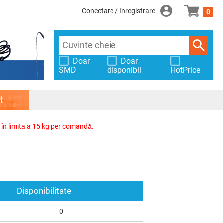
Conectare / Inregistrare
0
Doar
Doar
SMD
disponibil
HotPrice
t
, în limita a 15 kg per comandă.
Disponibilitate
0