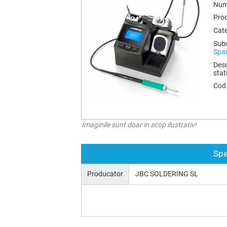
Num
Pro
Cate
Subc
Spar
Desc
stat
Cod
Imaginile sunt doar in scop ilustrativ!
Spe
Producator
JBC SOLDERING SL