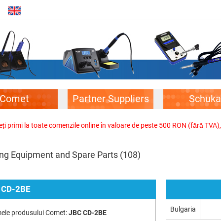
Comet
Partner Suppliers
Schuka
veți primi la toate comenzile online în valoare de peste 500 RON (fără TVA)
ing Equipment and Spare Parts
(108)
 CD-2BE
Bulgaria
ele produsului Comet:
JBC CD-2BE