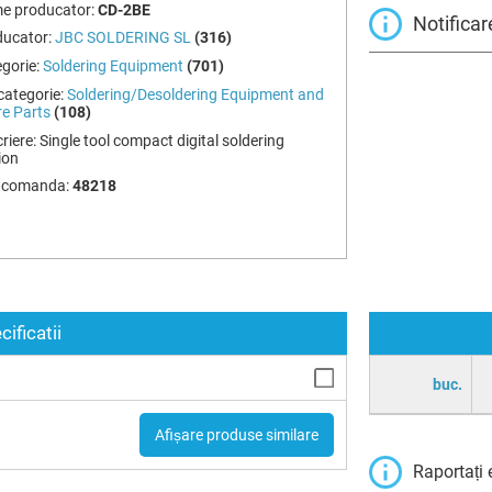
e producator:
CD-2BE
Notificar
ducator:
JBC SOLDERING SL
(316)
gorie:
Soldering Equipment
(701)
ategorie:
Soldering/Desoldering Equipment and
e Parts
(108)
riere:
Single tool compact digital soldering
ion
 comanda:
48218
cificatii
buc.
Afișare produse similare
Raportați 