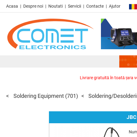
Acasa
Despre noi
Noutati
Servicii
Contacte
Ajutor
Livrare gratuită în toată țara 
Soldering Equipment
(701)
Soldering/Desolder
JBC
Num