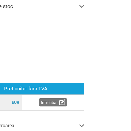
e stoc
Pret unitar fara TVA
EUR
Intreaba
eroarea