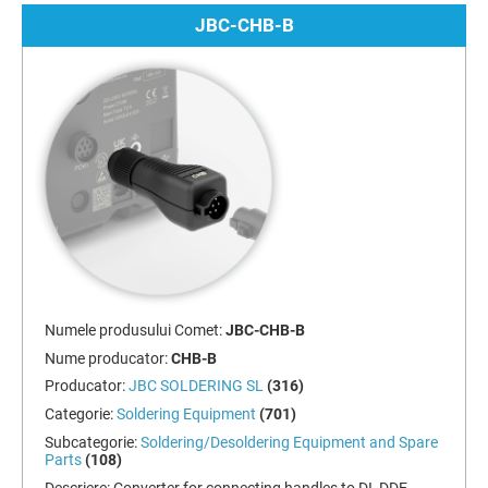
JBC-CHB-B
Numele produsului Comet:
JBC-CHB-B
Nume producator:
CHB-B
Producator:
JBC SOLDERING SL
(316)
Categorie:
Soldering Equipment
(701)
Subcategorie:
Soldering/Desoldering Equipment and Spare
Parts
(108)
Descriere:
Converter for connecting handles to DI, DDE,