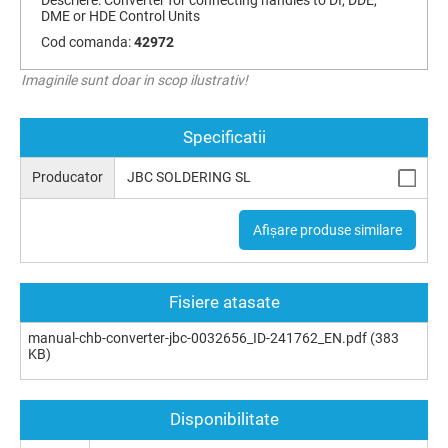
DME or HDE Control Units
Cod comanda:
42972
Imaginile sunt doar in scop ilustrativ!
Specificatii
Producator
JBC SOLDERING SL
Afișare produse similare
Fisiere atasate
manual-chb-converter-jbc-0032656_ID-241762_EN.pdf
(383
KB)
Disponibilitate