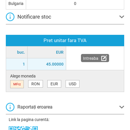
Bulgaria
0
Notificare stoc
Pret unitar fara TVA
buc.
EUR
Intreaba
1
45.00000
Alege moneda
RON
EUR
USD
MFrz
Raportați eroarea
Link la pagina curentă: