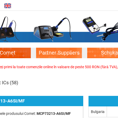
Comet
Partner Suppliers
Schuka
veți primi la toate comenzile online în valoare de peste 500 RON (fără TVA)
 ICs
(58)
13-A6SI/MF
Bulgaria
ele produsului Comet:
MCP73213-A6SI/MF