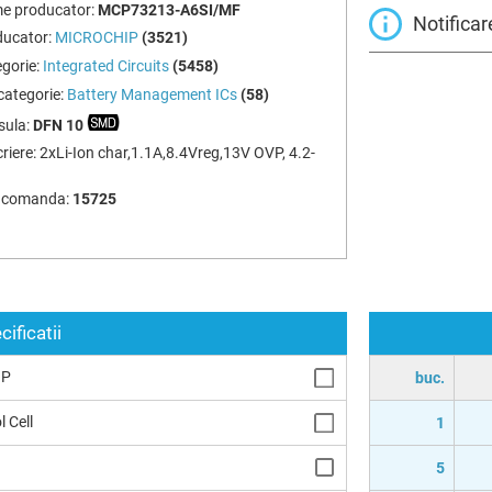
e producator:
MCP73213-A6SI/MF
Notificar
ducator:
MICROCHIP
(3521)
gorie:
Integrated Circuits
(5458)
ategorie:
Battery Management ICs
(58)
sula:
DFN 10
riere:
2xLi-Ion char,1.1A,8.4Vreg,13V OVP, 4.2-
 comanda:
15725
cificatii
IP
buc.
l Cell
1
5