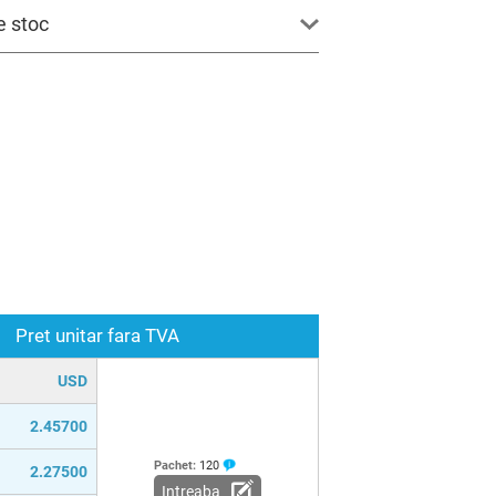
e stoc
Pret unitar fara TVA
USD
2.45700
Pachet:
120
2.27500
Intreaba