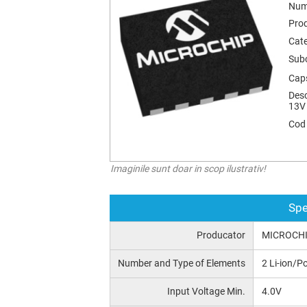
Num
Pro
Cate
Subc
Cap
Desc
13V
Cod
Imaginile sunt doar in scop ilustrativ!
Spe
Producator
MICROCH
Number and Type of Elements
2 Li-ion/Po
Input Voltage Min.
4.0V