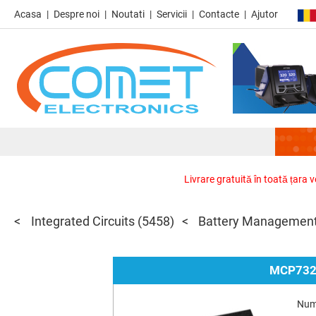
Acasa
Despre noi
Noutati
Servicii
Contacte
Ajutor
Livrare gratuită în toată țara 
Integrated Circuits
(5458)
Battery Management
MCP732
Num