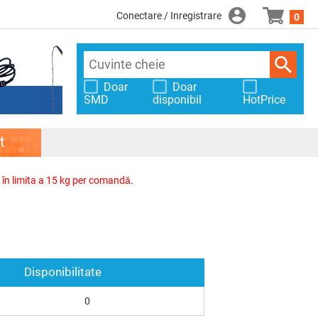
Conectare / Inregistrare
0
Doar
Doar
SMD
disponibil
HotPrice
t
, în limita a 15 kg per comandă.
Disponibilitate
0