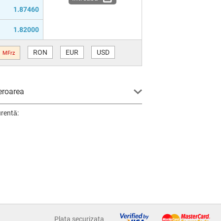
1.87460
1.82000
RON
EUR
USD
MFrz
eroarea
urentă:
Plata securizata