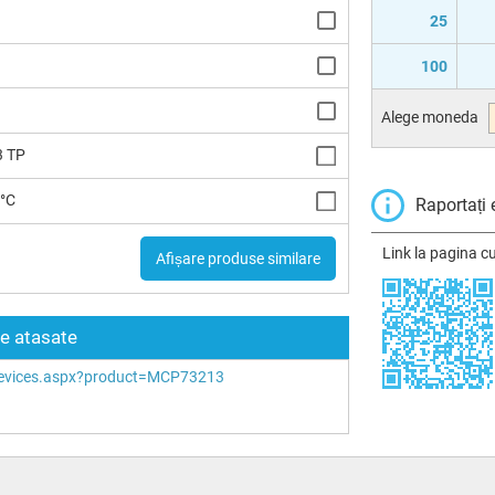
25
100
Alege moneda
3 TP
5°C
Raportați 
Link la pagina c
Afișare produse similare
re atasate
evices.aspx?product=MCP73213