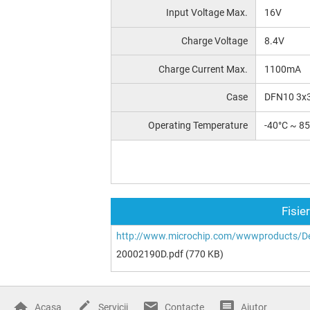
Input Voltage Max.
16V
Charge Voltage
8.4V
Charge Current Max.
1100mA
Case
DFN10 3x
Operating Temperature
-40°C ~ 8
Fisie
http://www.microchip.com/wwwproducts/D
20002190D.pdf
(770 KB)
Acasa
Servicii
Contacte
Ajutor